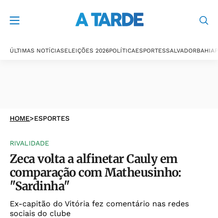
ÚLTIMAS NOTÍCIAS
ELEIÇÕES 2026
POLÍTICA
ESPORTES
SALVADOR
BAHIA
P
HOME
>
ESPORTES
RIVALIDADE
Zeca volta a alfinetar Cauly em
comparação com Matheusinho:
"Sardinha"
Ex-capitão do Vitória fez comentário nas redes
sociais do clube