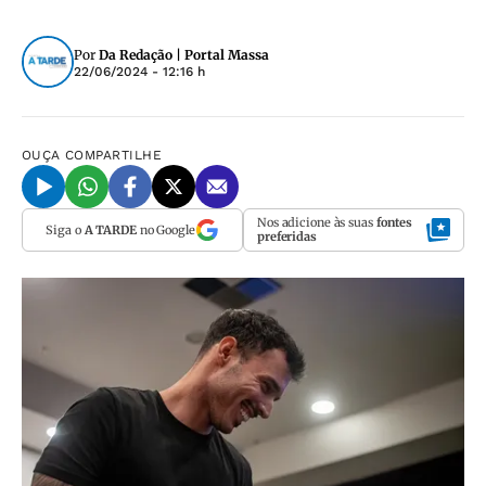
Por
Da Redação | Portal Massa
22/06/2024 - 12:16 h
OUÇA
COMPARTILHE
Nos adicione às suas
fontes
Siga o
A TARDE
no Google
preferidas