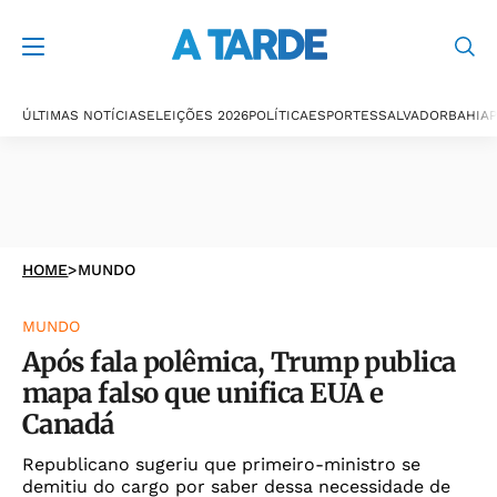
ÚLTIMAS NOTÍCIAS
ELEIÇÕES 2026
POLÍTICA
ESPORTES
SALVADOR
BAHIA
P
HOME
>
MUNDO
MUNDO
Após fala polêmica, Trump publica
mapa falso que unifica EUA e
Canadá
Republicano sugeriu que primeiro-ministro se
demitiu do cargo por saber dessa necessidade de