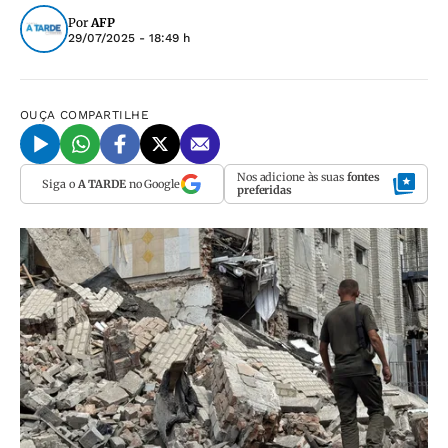
Por
AFP
29/07/2025 - 18:49 h
OUÇA
COMPARTILHE
Nos adicione às suas
fontes
Siga o
A TARDE
no Google
preferidas