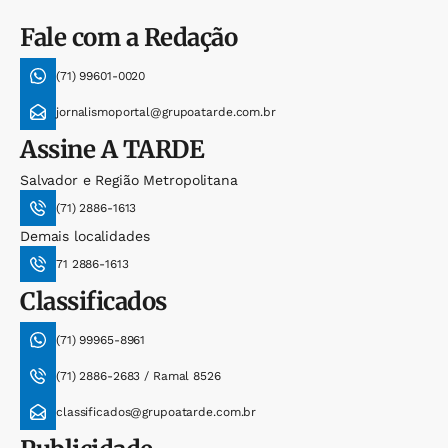
Fale com a Redação
(71) 99601-0020
jornalismoportal@grupoatarde.com.br
Assine
A TARDE
Salvador e Região Metropolitana
(71) 2886-1613
Demais localidades
71 2886-1613
Classificados
(71) 99965-8961
(71) 2886-2683 / Ramal 8526
classificados@grupoatarde.com.br