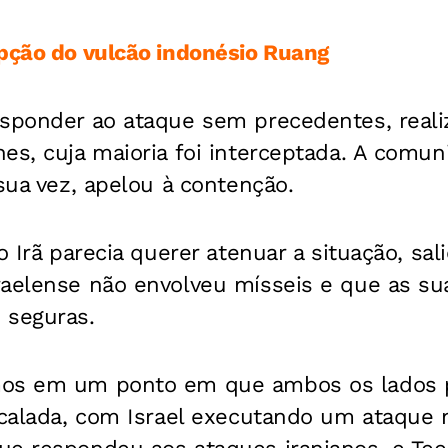
pção do vulcão indonésio Ruang
esponder ao ataque sem precedentes, real
es, cuja maioria foi interceptada. A comu
 sua vez, apelou à contenção.
 o Irã parecia querer atenuar a situação, sa
raelense não envolveu mísseis e que as su
 seguras.
mos em um ponto em que ambos os lados
scalada, com Israel executando um ataque 