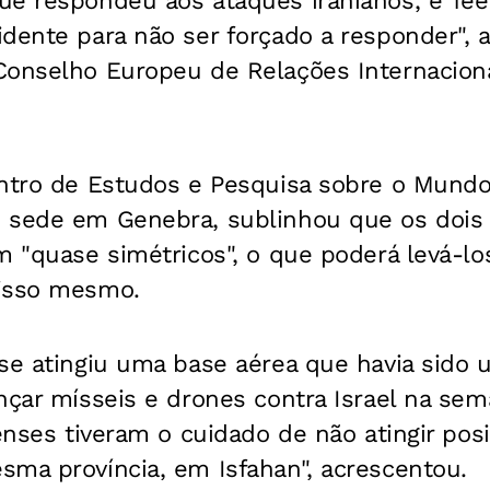
ue respondeu aos ataques iranianos, e Te
dente para não ser forçado a responder", a
Conselho Europeu de Relações Internaciona
entro de Estudos e Pesquisa sobre o Mund
 sede em Genebra, sublinhou que os dois 
m "quase simétricos", o que poderá levá-lo
 isso mesmo.
nse atingiu uma base aérea que havia sido
nçar mísseis e drones contra Israel na sem
lenses tiveram o cuidado de não atingir pos
sma província, em Isfahan", acrescentou.