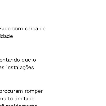
izado com cerca de
nidade
lientando que o
as instalações
 procuram romper
muito limitado