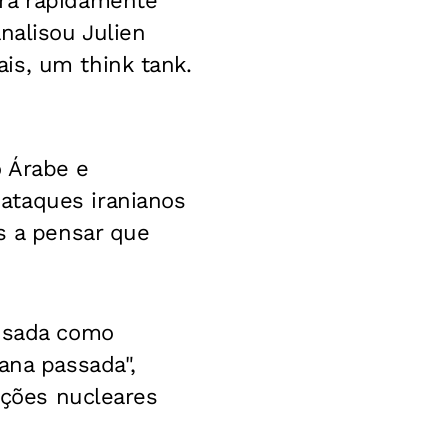
erã rapidamente
nalisou Julien
is, um think tank.
o Árabe e
ataques iranianos
s a pensar que
 usada como
ana passada",
ições nucleares