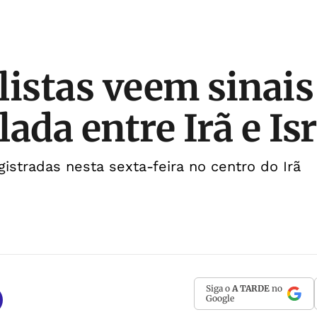
listas veem sinais
ada entre Irã e Isr
istradas nesta sexta-feira no centro do Irã
Siga o
A TARDE
no
Google