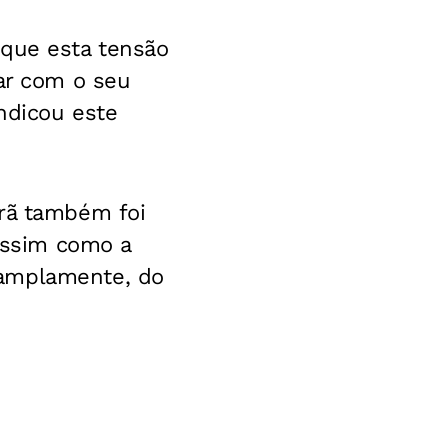
 que esta tensão
uar com o seu
indicou este
Irã também foi
 assim como a
 amplamente, do