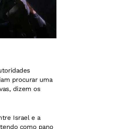
autoridades
riam procurar uma
vas, dizem os
re Israel e a
, tendo como pano