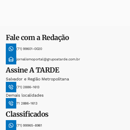
Fale com a Redação
(71) 99601-0020
jornalismoportal@grupoatarde.com.br
Assine
A TARDE
Salvador e Região Metropolitana
(71) 2886-1613
Demais localidades
71 2886-1613
Classificados
(71) 99965-8961