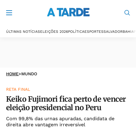
ÚLTIMAS NOTÍCIAS
ELEIÇÕES 2026
POLÍTICA
ESPORTES
SALVADOR
BAHIA
P
HOME
>
MUNDO
RETA FINAL
Keiko Fujimori fica perto de vencer
eleição presidencial no Peru
Com 99,8% das urnas apuradas, candidata de
direita abre vantagem irreversível