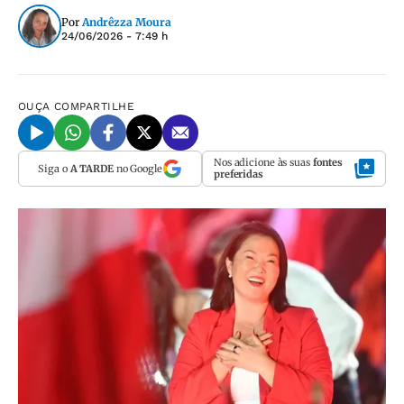
Por
Andrêzza Moura
24/06/2026 - 7:49 h
OUÇA
COMPARTILHE
Nos adicione às suas
fontes
Siga o
A TARDE
no Google
preferidas