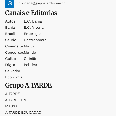
publicidade@grupoatarde.com.br
Canais e Editorias
Autos
E.c. Bahia
Bahia
E.c. Vitória
Brasil
Empregos
Saúde
Gastronomia
Cineinsite
Muito
Concursos
Mundo
Cultura
Opinião
Digital
Política
Salvador
Economia
Grupo
A TARDE
A TARDE
A TARDE FM
MASSA!
A TARDE EDUCAÇÃO