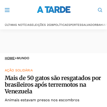
ÚLTIMAS NOTÍCIAS
ELEIÇÕES 2026
POLÍTICA
ESPORTES
SALVADOR
BAHIA
P
HOME
>
MUNDO
AÇÃO SOLIDÁRIA
Mais de 50 gatos são resgatados por
brasileiros após terremotos na
Venezuela
Animais estavam presos nos escombros