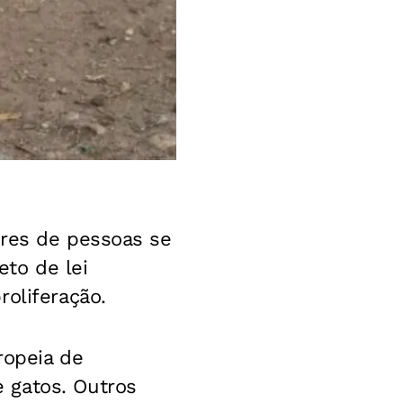
ares de pessoas se
to de lei
oliferação.
ropeia de
 gatos. Outros