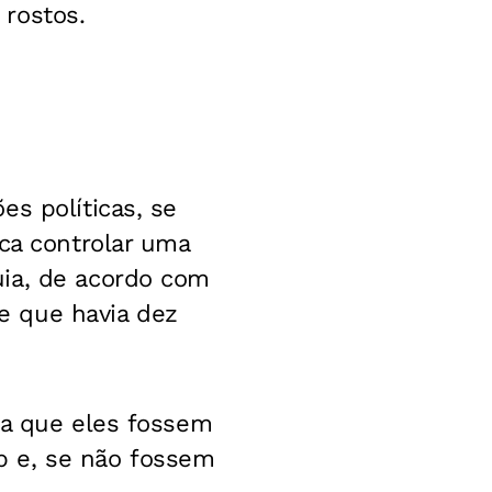
rostos.
s políticas, se
sca controlar uma
uia, de acordo com
se que havia dez
ia que eles fossem
p e, se não fossem