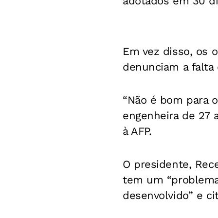
adotados em 30 di
Em vez disso, os 
denunciam a falta
“Não é bom para os
engenheira de 27 a
à AFP.
O presidente, Rec
tem um “problema
desenvolvido” e c