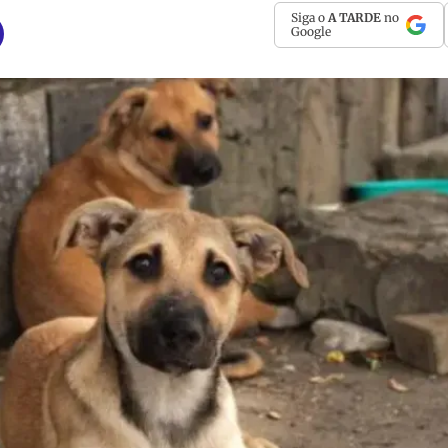
Siga o
A TARDE
no
Google