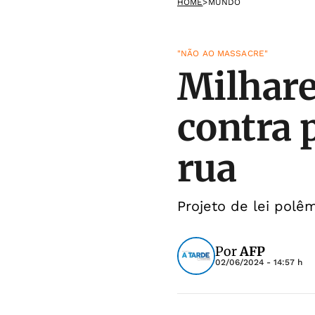
HOME
>
MUNDO
"NÃO AO MASSACRE"
Milhare
contra 
rua
Projeto de lei polê
Por
AFP
02/06/2024 - 14:57 h