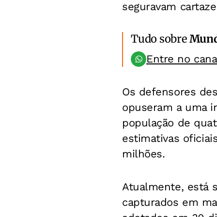
seguravam cartaze
Tudo sobre
Mun
Entre no can
Os defensores dess
opuseram a uma ini
população de quat
estimativas oficia
milhões.
Atualmente, está s
capturados em mas