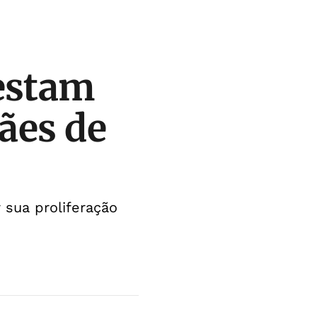
estam
cães de
 sua proliferação