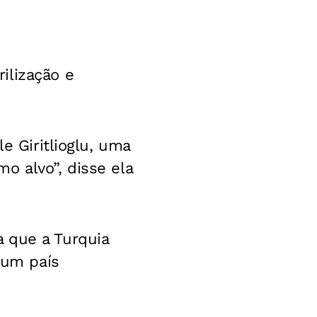
ilização e
e Giritlioglu, uma
o alvo”, disse ela
 que a Turquia
hum país