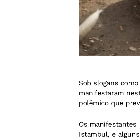
Sob slogans como 
manifestaram nest
polêmico que prevê
Os manifestantes r
Istambul, e algun