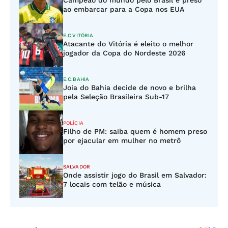
Campeão do mundo pelo Brasil é preso
ao embarcar para a Copa nos EUA
E.C.VITÓRIA
Atacante do Vitória é eleito o melhor
jogador da Copa do Nordeste 2026
E.C.BAHIA
Joia do Bahia decide de novo e brilha
pela Seleção Brasileira Sub-17
POLÍCIA
Filho de PM: saiba quem é homem preso
por ejacular em mulher no metrô
SALVADOR
Onde assistir jogo do Brasil em Salvador:
7 locais com telão e música