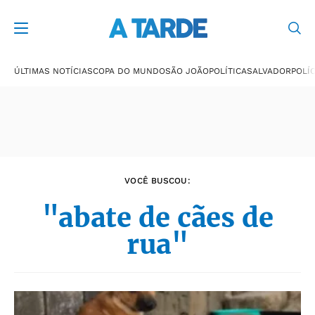
Últimas notícias
ÚLTIMAS NOTÍCIAS
COPA DO MUNDO
SÃO JOÃO
POLÍTICA
SALVADOR
POLÍC
VOCÊ BUSCOU:
"abate de cães de
rua"