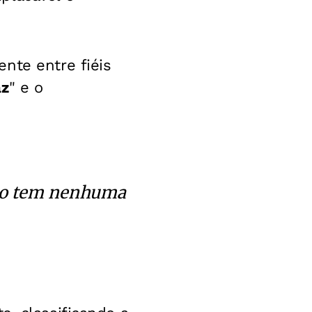
nte entre fiéis
az
" e o
não tem nenhuma