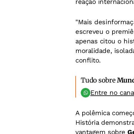
reação internacion
"Mais desinformaçã
escreveu o premiê 
apenas citou o hi
moralidade, isola
conflito.
Tudo sobre
Mun
Entre no can
A polêmica começo
História demonstr
vantagem sobre
G