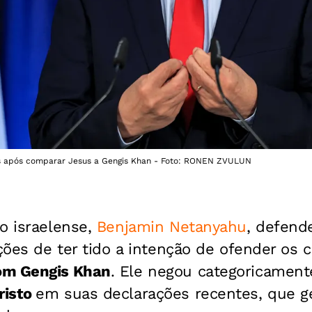
os após comparar Jesus a Gengis Khan - Foto: RONEN ZVULUN
o israelense,
Benjamin Netanyahu
, defend
ações de ter tido a intenção de ofender os c
om Gengis Khan
. Ele negou categoricament
risto
em suas declarações recentes, que g