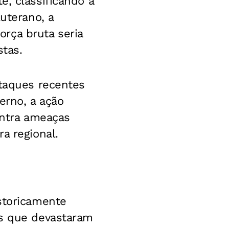
e, classificando a
uterano, a
rça bruta seria
stas.
ataques recentes
erno, a ação
ontra ameaças
a regional.
storicamente
as que devastaram