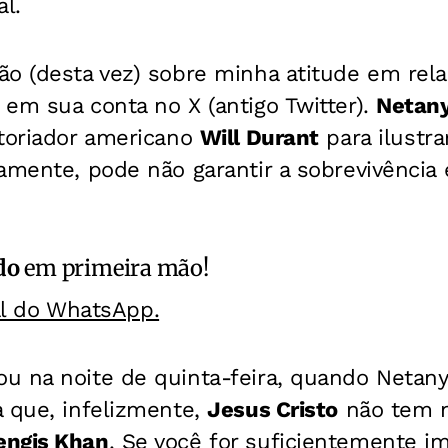
al.
o (desta vez) sobre minha atitude em relaç
em sua conta no X (antigo Twitter).
Netan
storiador americano
Will Durant
para ilustra
damente, pode não garantir a sobrevivênci
do
em primeira mão!
al do WhatsApp.
u na noite de quinta-feira, quando Netany
a que, infelizmente,
Jesus Cristo
não tem 
engis Khan
. Se você for suficientemente i