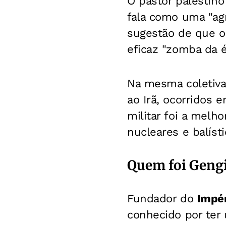
O pastor palestin
fala como uma "agr
sugestão de que o
eficaz "zomba da ét
Na mesma coletiv
ao Irã, ocorridos 
militar foi a melh
nucleares e balíst
Quem foi Geng
Fundador do
Impér
conhecido por ter