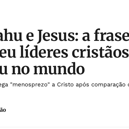
hu e Jesus: a fras
u líderes cristãos
ou no mundo
nega "menosprezo" a Cristo após comparação
ção