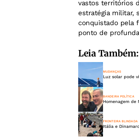
vastos territórios 
estratégia militar,
conquistado pela 
ponto de profunda 
Leia Também:
MUDANÇAS
Luz solar pode v
BANDEIRA POLÍTICA
Homenagem de N
FRONTEIRA BLINDADA
Itália e Dinamar