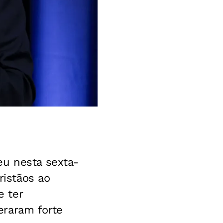
eu nesta sexta-
ristãos ao
e ter
eraram forte