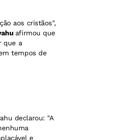
ão aos cristãos",
yahu
afirmou que
r que a
a em tempos de
ahu declarou: "A
nenhuma
mplacável e