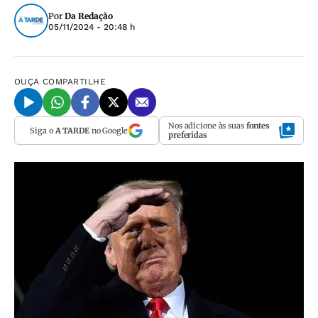
Por
Da Redação
05/11/2024 - 20:48 h
OUÇA
COMPARTILHE
Nos adicione às suas
fontes
Siga o
A TARDE
no Google
preferidas