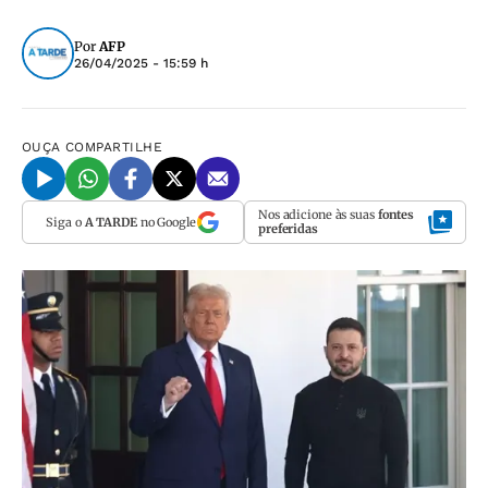
Por
AFP
26/04/2025 - 15:59 h
OUÇA
COMPARTILHE
Nos adicione às suas
fontes
Siga o
A TARDE
no Google
preferidas