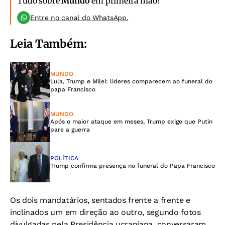
Tudo sobre
Mundo
em primeira mão!
Entre no canal do WhatsApp.
Leia Também:
MUNDO
Lula, Trump e Milei: líderes comparecem ao funeral do
papa Francisco
MUNDO
Após o maior ataque em meses, Trump exige que Putin
pare a guerra
POLÍTICA
Trump confirma presença no funeral do Papa Francisco
Os dois mandatários, sentados frente a frente e
inclinados um em direção ao outro, segundo fotos
divulgadas pela Presidência ucraniana, conversaram