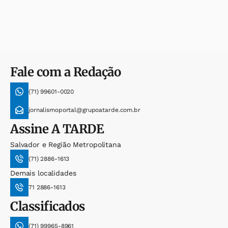
Fale com a Redação
(71) 99601-0020
jornalismoportal@grupoatarde.com.br
Assine
A TARDE
Salvador e Região Metropolitana
(71) 2886-1613
Demais localidades
71 2886-1613
Classificados
(71) 99965-8961