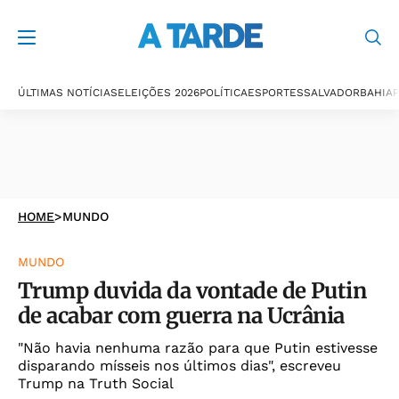
ÚLTIMAS NOTÍCIAS
ELEIÇÕES 2026
POLÍTICA
ESPORTES
SALVADOR
BAHIA
P
HOME
>
MUNDO
MUNDO
Trump duvida da vontade de Putin
de acabar com guerra na Ucrânia
"Não havia nenhuma razão para que Putin estivesse
disparando mísseis nos últimos dias", escreveu
Trump na Truth Social