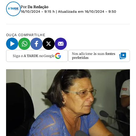
Por
Da Redação
16/10/2024 - 9:15 h
| Atualizada em
16/10/2024 - 9:50
OUÇA
COMPARTILHE
Nos adicione às suas
fontes
Siga o
A TARDE
no Google
preferidas