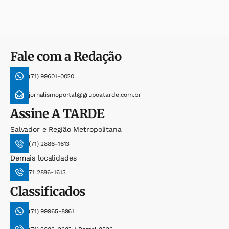
Fale com a Redação
(71) 99601-0020
jornalismoportal@grupoatarde.com.br
Assine
A TARDE
Salvador e Região Metropolitana
(71) 2886-1613
Demais localidades
71 2886-1613
Classificados
(71) 99965-8961