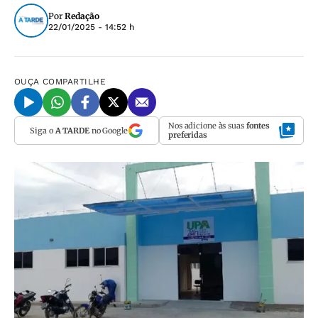
Por
Redação
22/01/2025 - 14:52 h
OUÇA
COMPARTILHE
Nos adicione às suas
fontes
Siga o
A TARDE
no Google
preferidas