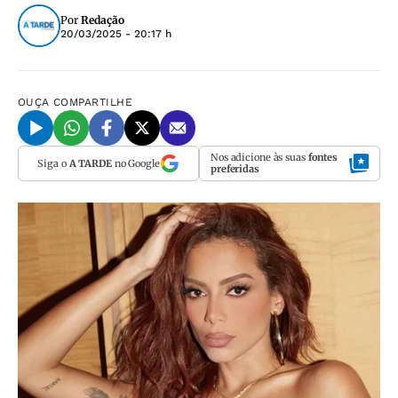
Por
Redação
20/03/2025 - 20:17 h
OUÇA
COMPARTILHE
Nos adicione às suas
fontes
Siga o
A TARDE
no Google
preferidas