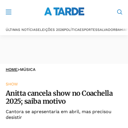
ÚLTIMAS NOTÍCIAS
ELEIÇÕES 2026
POLÍTICA
ESPORTES
SALVADOR
BAHIA
P
HOME
>
MÚSICA
SHOW
Anitta cancela show no Coachella
2025; saiba motivo
Cantora se apresentaria em abril, mas precisou
desistir