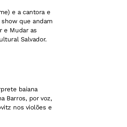
me) e a cantora e
 o show que andam
r e Mudar as
ltural Salvador.
rprete baiana
a Barros, por voz,
vitz nos violões e