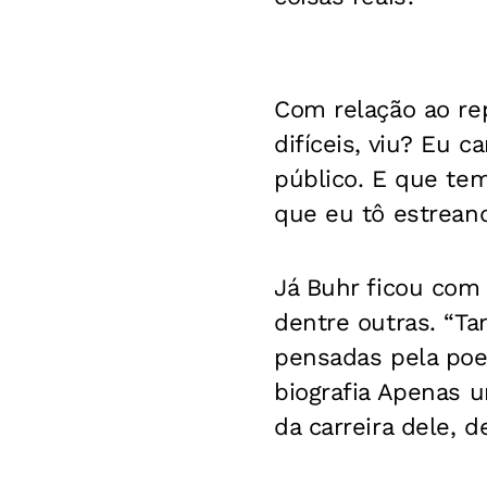
Com relação ao rep
difíceis, viu? Eu
público. E que tem
que eu tô estreand
Já Buhr ficou com 
dentre outras. “T
pensadas pela poes
biografia Apenas 
da carreira dele, d