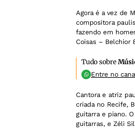
Agora é a vez de M
compositora pauli
fazendo em homen
Coisas – Belchior 
Tudo sobre
Músi
Entre no can
Cantora e atriz pa
criada no Recife, 
guitarra e piano. 
guitarras, e Zéli Si