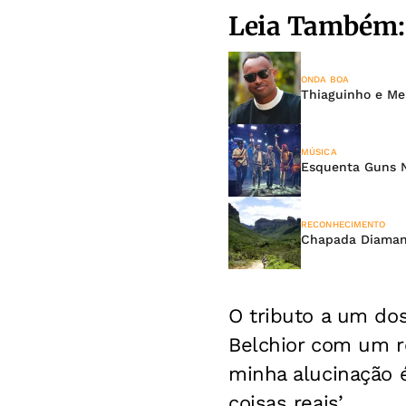
Leia Também:
ONDA BOA
Thiaguinho e Me
MÚSICA
Esquenta Guns N’
RECONHECIMENTO
Chapada Diaman
O tributo a um dos
Belchior com um r
minha alucinação é
coisas reais’.