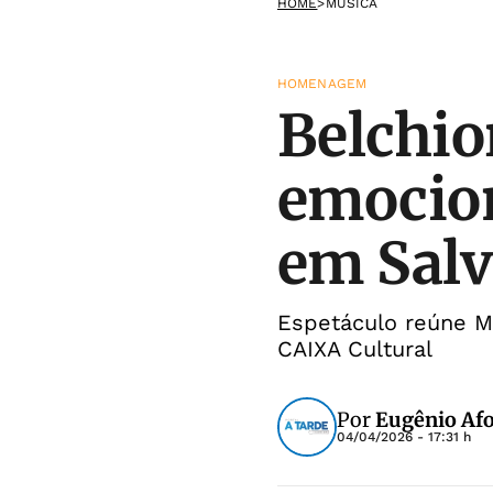
HOME
>
MÚSICA
HOMENAGEM
Belchio
emocion
em Sal
Espetáculo reúne Ma
CAIXA Cultural
Por
Eugênio Af
04/04/2026 - 17:31 h