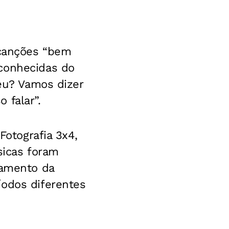
 canções “bem
 conhecidas do
deu? Vamos dizer
 falar”.
Fotografia 3x4,
icas foram
çamento da
íodos diferentes