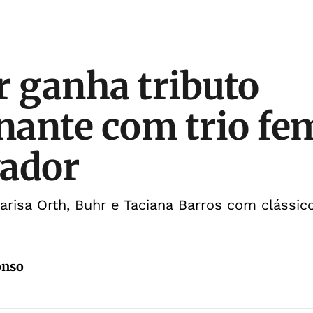
r ganha tributo
ante com trio fe
vador
risa Orth, Buhr e Taciana Barros com clássic
onso