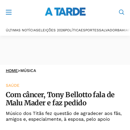
ÚLTIMAS NOTÍCIAS
ELEIÇÕES 2026
POLÍTICA
ESPORTES
SALVADOR
BAHIA
P
HOME
>
MÚSICA
SAÚDE
Com câncer, Tony Bellotto fala de
Malu Mader e faz pedido
Músico dos Titãs fez questão de agradecer aos fãs,
amigos e, especialmente, à esposa, pelo apoio