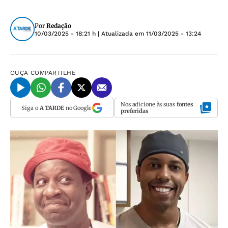
Por
Redação
10/03/2025 - 18:21 h
| Atualizada em
11/03/2025 - 13:24
OUÇA
COMPARTILHE
Nos adicione às suas
fontes
Siga o
A TARDE
no Google
preferidas