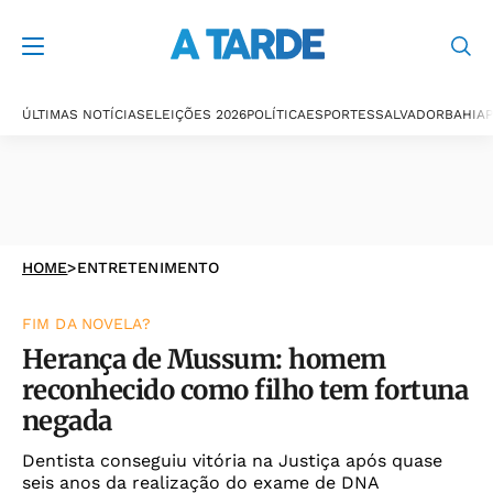
ÚLTIMAS NOTÍCIAS
ELEIÇÕES 2026
POLÍTICA
ESPORTES
SALVADOR
BAHIA
P
HOME
>
ENTRETENIMENTO
FIM DA NOVELA?
Herança de Mussum: homem
reconhecido como filho tem fortuna
negada
Dentista conseguiu vitória na Justiça após quase
seis anos da realização do exame de DNA