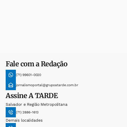
Fale com a Redação
(71) 99601-0020
jornalismoportal@grupoatarde.com.br
Assine
A TARDE
Salvador e Região Metropolitana
(71) 2886-1613
Demais localidades