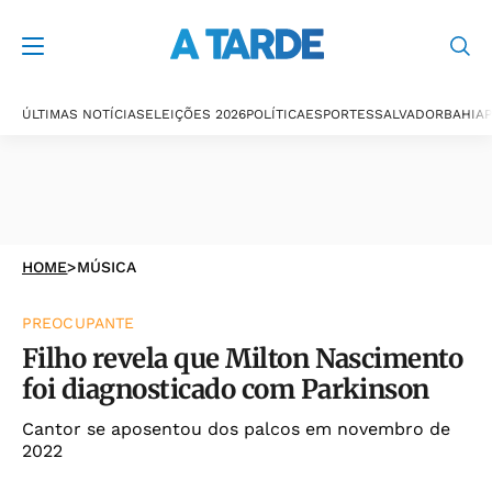
ÚLTIMAS NOTÍCIAS
ELEIÇÕES 2026
POLÍTICA
ESPORTES
SALVADOR
BAHIA
P
HOME
>
MÚSICA
PREOCUPANTE
Filho revela que Milton Nascimento
foi diagnosticado com Parkinson
Cantor se aposentou dos palcos em novembro de
2022