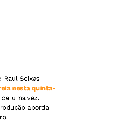
e Raul Seixas
treia nesta quinta-
s de uma vez.
produção aborda
ro.