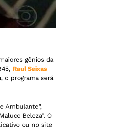
maiores gênios da
1945,
Raul Seixas
a, o programa será
e Ambulante",
"Maluco Beleza". O
cativo ou no site