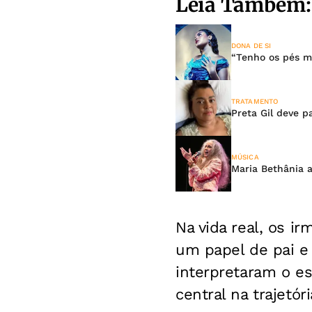
Leia Também:
DONA DE SI
“Tenho os pés ma
TRATAMENTO
Preta Gil deve p
MÚSICA
Maria Bethânia 
Na vida real, os ir
um papel de pai e 
interpretaram o es
central na trajetór