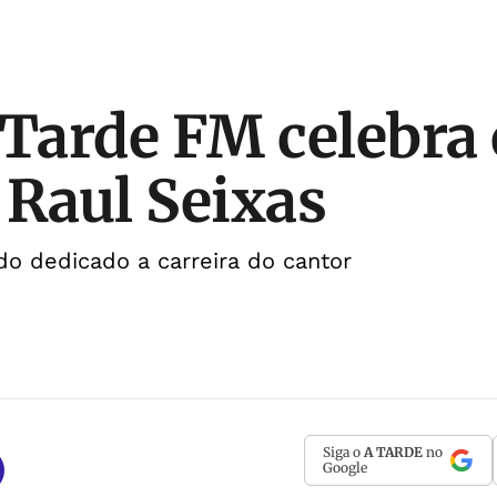
 Tarde FM celebra 
 Raul Seixas
o dedicado a carreira do cantor
Siga o
A TARDE
no
Google