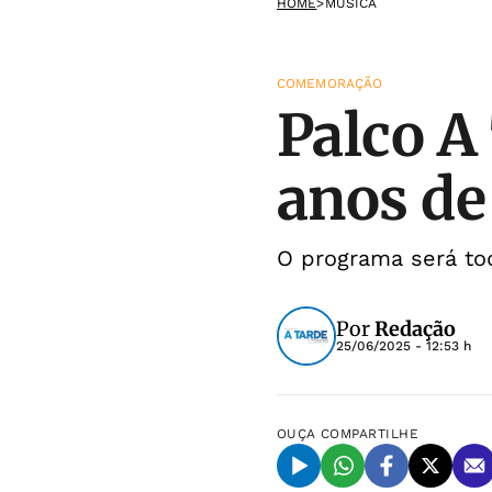
HOME
>
MÚSICA
COMEMORAÇÃO
Palco A
anos de
O programa será tod
Por
Redação
25/06/2025 - 12:53 h
OUÇA
COMPARTILHE