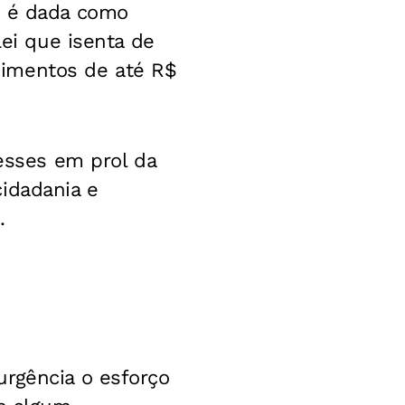
s é dada como
Lei que isenta de
dimentos de até R$
resses em prol da
idadania e
.
urgência o esforço