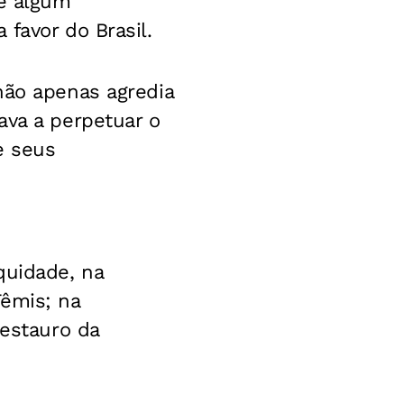
de algum
favor do Brasil.
não apenas agredia
ava a perpetuar o
e seus
quidade, na
Têmis; na
restauro da