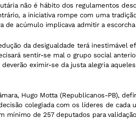
ributária não é hábito dos regulamentos des
trário, a iniciativa rompe com uma tradiç
va de acúmulo implicava admitir a escorcha
redução da desigualdade terá inestimável ef
ecisará sentir-se mal o grupo social anter
deverão eximir-se da justa alegria aqueles
mara, Hugo Motta (Republicanos-PB), defin
decisão colegiada com os líderes de cada 
m mínimo de 257 deputados para validação