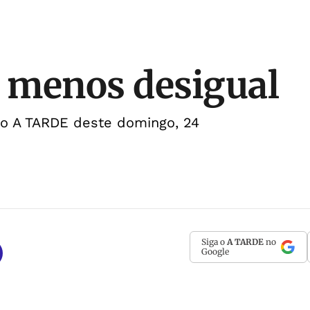
l menos desigual
 do A TARDE deste domingo, 24
Siga o
A TARDE
no
Google