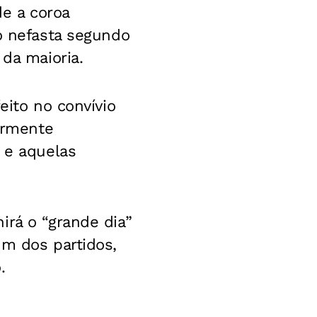
de a coroa
ão nefasta segundo
 da maioria.
eito no convívio
iormente
 e aquelas
irá o “grande dia”
um dos partidos,
.