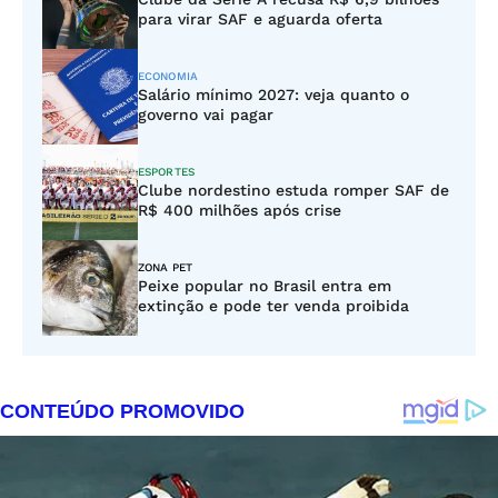
para virar SAF e aguarda oferta
ECONOMIA
Salário mínimo 2027: veja quanto o
governo vai pagar
ESPORTES
Clube nordestino estuda romper SAF de
R$ 400 milhões após crise
ZONA PET
Peixe popular no Brasil entra em
extinção e pode ter venda proibida