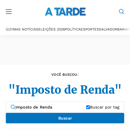
Últimas notícias
ÚLTIMAS NOTÍCIAS
ELEIÇÕES 2026
POLÍTICA
ESPORTES
SALVADOR
BAHIA
P
VOCÊ BUSCOU:
"Imposto de Renda"
Buscar por tag
Buscar