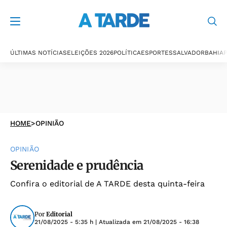
ÚLTIMAS NOTÍCIAS
ELEIÇÕES 2026
POLÍTICA
ESPORTES
SALVADOR
BAHIA
P
HOME
>
OPINIÃO
OPINIÃO
Serenidade e prudência
Confira o editorial de A TARDE desta quinta-feira
Por
Editorial
21/08/2025 - 5:35 h
| Atualizada em
21/08/2025 - 16:38