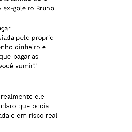
 ex-goleiro Bruno.
açar
iada pelo próprio
enho dinheiro e
 que pagar as
ocê sumir'."
 realmente ele
 claro que podia
da e em risco real