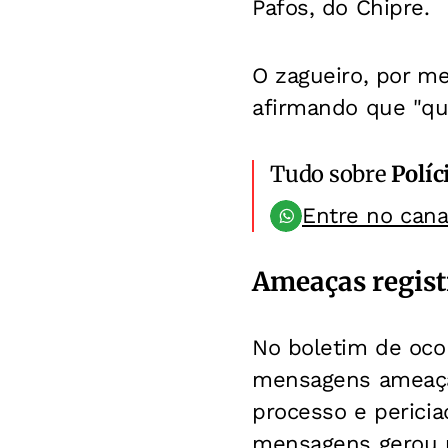
Pafos, do Chipre.
O zagueiro, por me
afirmando que "qu
Tudo sobre
Políc
Entre no can
Ameaças regist
No boletim de ocor
mensagens ameaçad
processo e pericia
mensagens gerou u