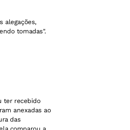
s alegações,
sendo tomadas".
u ter recebido
gram anexadas ao
ura das
 ela comparou a