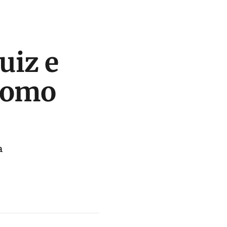
uiz e
 como
a