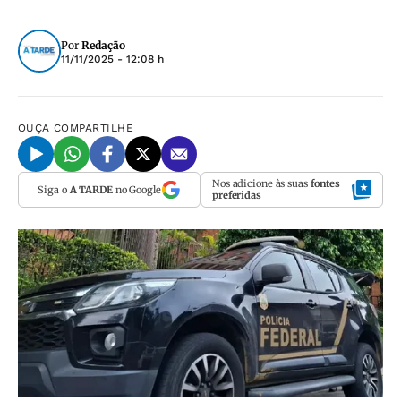
Por
Redação
11/11/2025 - 12:08 h
OUÇA
COMPARTILHE
Nos adicione às suas
fontes
Siga o
A TARDE
no Google
preferidas