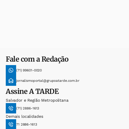
Fale com a Redação
(71) 99601-0020
jornalismoportal@grupoatarde.com.br
Assine
A TARDE
Salvador e Região Metropolitana
(71) 2886-1613
Demais localidades
71 2886-1613