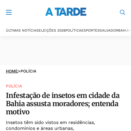
ÚLTIMAS NOTÍCIAS
ELEIÇÕES 2026
POLÍTICA
ESPORTES
SALVADOR
BAHIA
P
HOME
>
POLÍCIA
POLÍCIA
Infestação de insetos em cidade da
Bahia assusta moradores; entenda
motivo
Insetos têm sido vistos em residências,
condomínios e áreas urbanas,