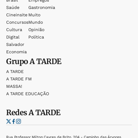
Saúde
Gastronomia
Cineinsite
Muito
Concursos
Mundo
Cultura
Opinião
Digital
Política
Salvador
Economia
Grupo
A TARDE
A TARDE
A TARDE FM
MASSA!
A TARDE EDUCAÇÃO
Redes
A TARDE
Rua Professor Milton Cayres de Brito, 204 - Caminho das Árvores,