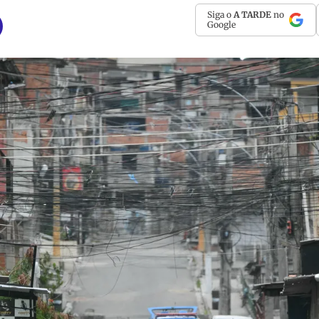
Siga o
A TARDE
no
Google