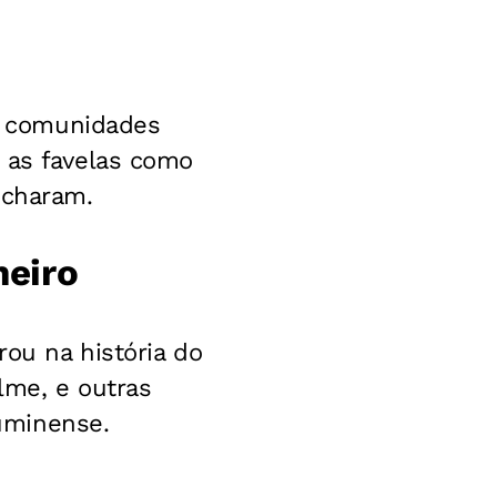
am comunidades
 as favelas como
echaram.
neiro
ou na história do
lme, e outras
uminense.