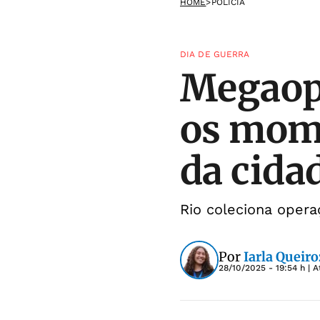
HOME
>
POLÍCIA
DIA DE GUERRA
Megaope
os mom
da cida
Rio coleciona oper
Por
Iarla Queiro
28/10/2025 - 19:54 h
| A