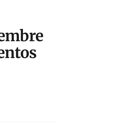
lembre
entos