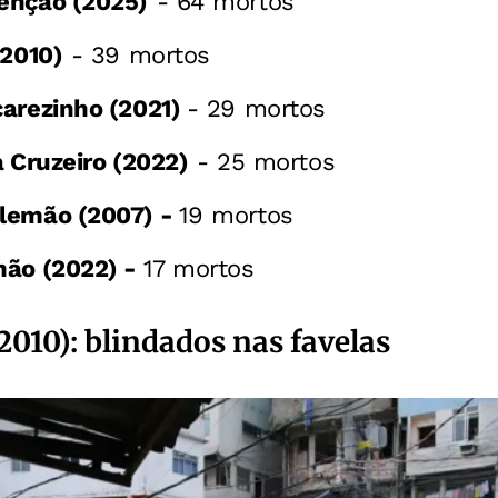
enção (2025)
- 64 mortos
(2010)
- 39 mortos
carezinho (2021)
- 29 mortos
a Cruzeiro (2022)
- 25 mortos
lemão (2007) -
19 mortos
mão (2022) -
17 mortos
2010): blindados nas favelas