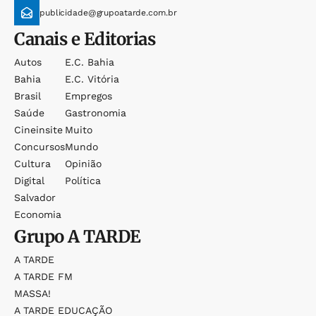
publicidade@grupoatarde.com.br
Canais e Editorias
Autos
E.c. Bahia
Bahia
E.c. Vitória
Brasil
Empregos
Saúde
Gastronomia
Cineinsite
Muito
Concursos
Mundo
Cultura
Opinião
Digital
Política
Salvador
Economia
Grupo
A TARDE
A TARDE
A TARDE FM
MASSA!
A TARDE EDUCAÇÃO