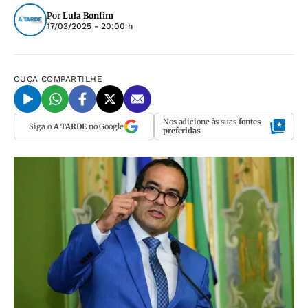
Por
Lula Bonfim
17/03/2025 - 20:00 h
OUÇA
COMPARTILHE
Nos adicione às suas
fontes
Siga o
A TARDE
no Google
preferidas