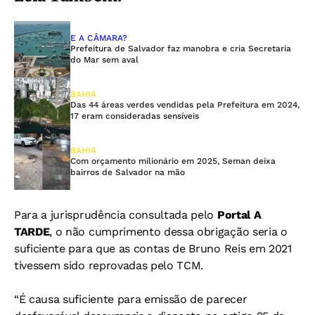
E A CÂMARA?
Prefeitura de Salvador faz manobra e cria Secretaria
do Mar sem aval
BAHIA
Das 44 áreas verdes vendidas pela Prefeitura em 2024,
17 eram consideradas sensíveis
BAHIA
Com orçamento milionário em 2025, Seman deixa
bairros de Salvador na mão
Para a jurisprudência consultada pelo
Portal A
TARDE
, o não cumprimento dessa obrigação seria o
suficiente para que as contas de Bruno Reis em 2021
tivessem sido reprovadas pelo TCM.
“É causa suficiente para emissão de parecer