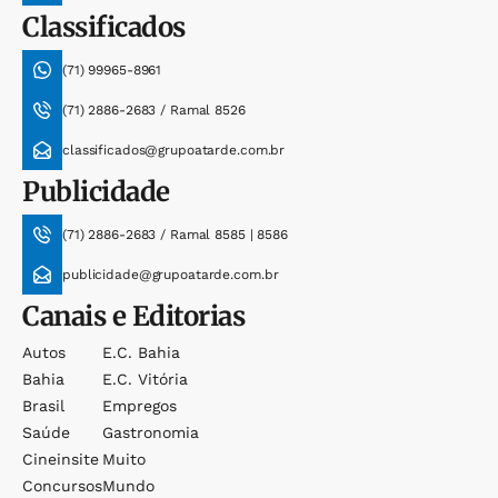
Classificados
(71) 99965-8961
(71) 2886-2683 / Ramal 8526
classificados@grupoatarde.com.br
Publicidade
(71) 2886-2683 / Ramal 8585 | 8586
publicidade@grupoatarde.com.br
Canais e Editorias
Autos
E.c. Bahia
Bahia
E.c. Vitória
Brasil
Empregos
Saúde
Gastronomia
Cineinsite
Muito
Concursos
Mundo