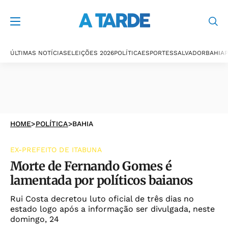
ÚLTIMAS NOTÍCIAS
ELEIÇÕES 2026
POLÍTICA
ESPORTES
SALVADOR
BAHIA
P
HOME
>
POLÍTICA
>
BAHIA
EX-PREFEITO DE ITABUNA
Morte de Fernando Gomes é
lamentada por políticos baianos
Rui Costa decretou luto oficial de três dias no
estado logo após a informação ser divulgada, neste
domingo, 24