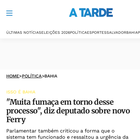
ÚLTIMAS NOTÍCIAS
ELEIÇÕES 2026
POLÍTICA
ESPORTES
SALVADOR
BAHIA
P
HOME
>
POLÍTICA
>
BAHIA
ISSO É BAHIA
"Muita fumaça em torno desse
processo", diz deputado sobre novo
Ferry
Parlamentar também criticou a forma que o
sistema tem funcionado e ressaltou a urgência da