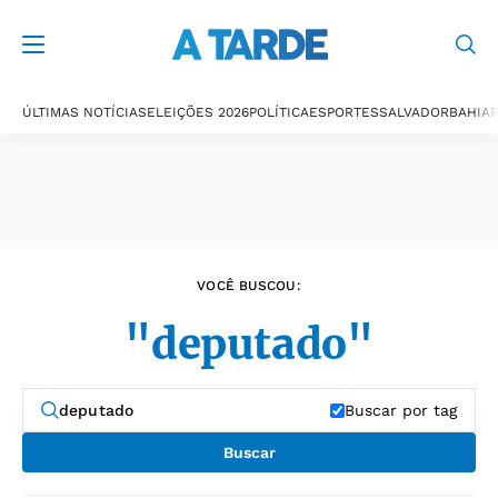
Últimas notícias
ÚLTIMAS NOTÍCIAS
ELEIÇÕES 2026
POLÍTICA
ESPORTES
SALVADOR
BAHIA
P
VOCÊ BUSCOU:
"deputado"
Buscar por tag
Buscar