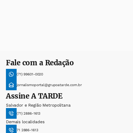
Fale com a Redação
(71) 99601-0020
jornalismoportal@grupoatarde.com.br
Assine
A TARDE
Salvador e Região Metropolitana
(71) 2886-1613
Demais localidades
71 2886-1613