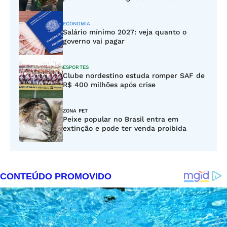
ECONOMIA
Salário mínimo 2027: veja quanto o
governo vai pagar
ESPORTES
Clube nordestino estuda romper SAF de
R$ 400 milhões após crise
ZONA PET
Peixe popular no Brasil entra em
extinção e pode ter venda proibida