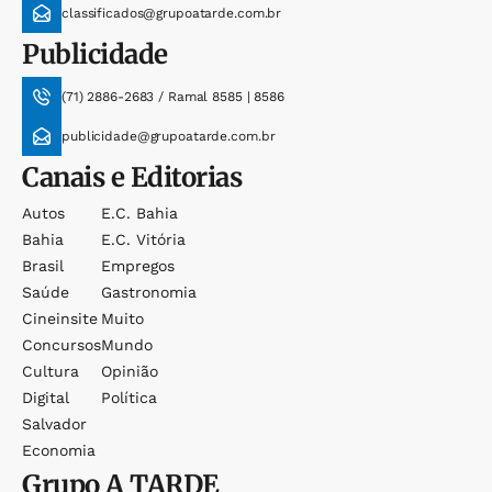
classificados@grupoatarde.com.br
Publicidade
(71) 2886-2683 / Ramal 8585 | 8586
publicidade@grupoatarde.com.br
Canais e Editorias
Autos
E.c. Bahia
Bahia
E.c. Vitória
Brasil
Empregos
Saúde
Gastronomia
Cineinsite
Muito
Concursos
Mundo
Cultura
Opinião
Digital
Política
Salvador
Economia
Grupo
A TARDE