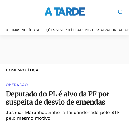
ÚLTIMAS NOTÍCIAS
ELEIÇÕES 2026
POLÍTICA
ESPORTES
SALVADOR
BAHIA
P
HOME
>
POLÍTICA
OPERAÇÃO
Deputado do PL é alvo da PF por
suspeita de desvio de emendas
Josimar Maranhãozinho já foi condenado pelo STF
pelo mesmo motivo