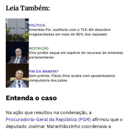
Leia Também:
POLÍTICA
Emendas Pix: auditoria com o TCE-BA descobre
irregularidades em mais de 90% dos repasses
RESTRIÇÃO
Dino proíbe saque em espécie de recursos de emendas
parlamentares
FIM DA MAMATA?
Sem prêmio: Flávio Dino acaba com aposentadoria
compulsória dos juízes
Entenda o caso
Na ação que resultou na condenação, a
Procuradoria-Geral da República (PGR)
afirmou que o
deputado Josimar Maranhãozinho coordenava a