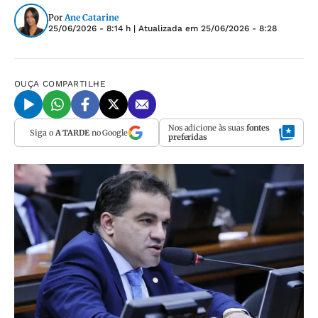
Por
Ane Catarine
25/06/2026 - 8:14 h
| Atualizada em
25/06/2026 - 8:28
OUÇA
COMPARTILHE
Nos adicione às suas
fontes
Siga o
A TARDE
no Google
preferidas