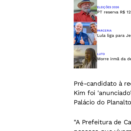
ELEIÇÕES 2026
PT reserva R$ 12
PARCERIA
Lula liga para J
LUTO
Morre irmã da d
Pré-candidato à r
Kim foi 'anunciado
Palácio do Planalto
"A Prefeitura de C