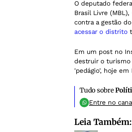
O deputado federal
Brasil Livre (MBL),
contra a gestão do
acessar o distrito
t
Em um post no Ins
destruir o turism
'pedágio', hoje em
Tudo sobre
Polít
Entre no can
Leia Também: