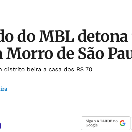
o do MBL detona 
a Morro de São Pa
 distrito beira a casa dos R$ 70
ira
Siga o
A TARDE
no
Google