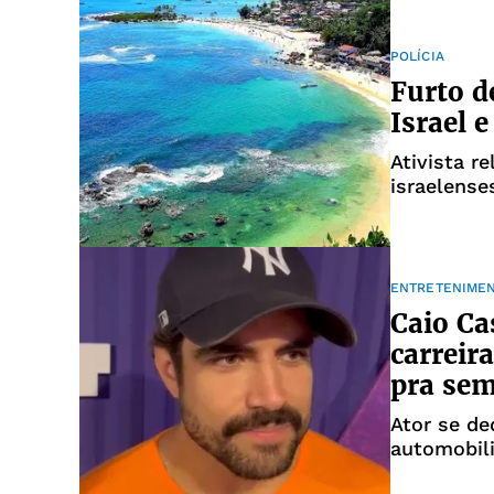
POLÍCIA
Furto d
Israel 
Ativista re
israelens
ENTRETENIME
Caio Ca
carreir
pra se
Ator se de
automobil