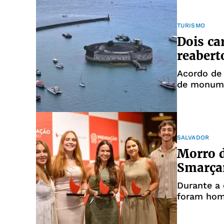
TURISMO
Dois ca
reabert
Acordo de 
de monume
SALVADOR
Morro d
Smarçar
Durante a 
foram hom
contribui