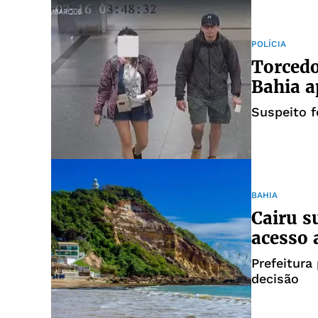
POLÍCIA
Torcedo
Bahia a
Suspeito fo
BAHIA
Cairu s
acesso 
Prefeitura
decisão