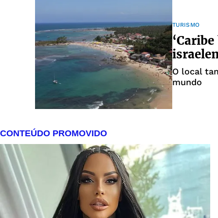
TURISMO
‘Caribe
israele
O local ta
mundo