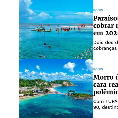
BAHIA
Paraíso
cobrar 
em 202
Dois dos d
cobranças 
BAHIA
Morro d
cara re
polêmi
Com TUPA 
90, destin
percepção