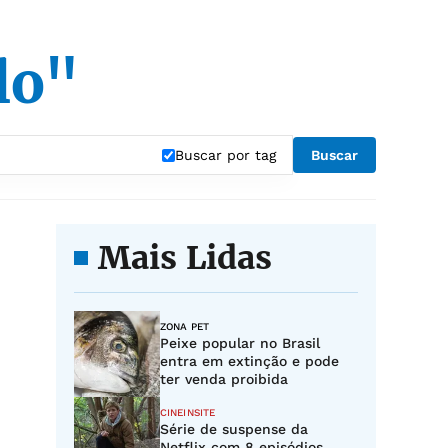
lo"
Buscar por tag
Buscar
Mais Lidas
ZONA PET
Peixe popular no Brasil
entra em extinção e pode
ter venda proibida
CINEINSITE
Série de suspense da
Netflix com 8 episódios