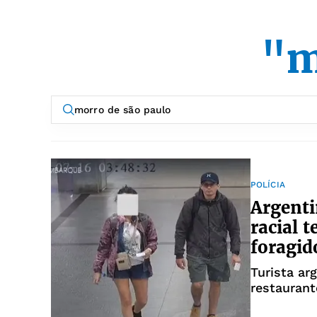
"m
POLÍCIA
Argenti
racial 
foragid
Turista ar
restaurant