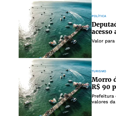
POLÍTICA
Deputa
acesso 
Valor para
TURISMO
Morro d
R$ 90 p
Prefeitura
valores da