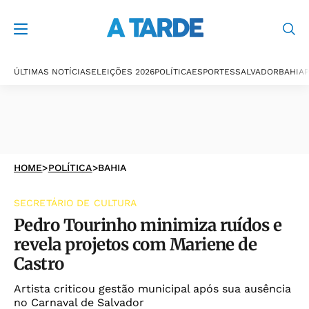
ÚLTIMAS NOTÍCIAS
ELEIÇÕES 2026
POLÍTICA
ESPORTES
SALVADOR
BAHIA
P
HOME
>
POLÍTICA
>
BAHIA
SECRETÁRIO DE CULTURA
Pedro Tourinho minimiza ruídos e
revela projetos com Mariene de
Castro
Artista criticou gestão municipal após sua ausência
no Carnaval de Salvador