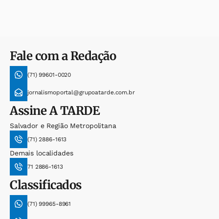
Fale com a Redação
(71) 99601-0020
jornalismoportal@grupoatarde.com.br
Assine
A TARDE
Salvador e Região Metropolitana
(71) 2886-1613
Demais localidades
71 2886-1613
Classificados
(71) 99965-8961