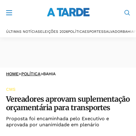
ÚLTIMAS NOTÍCIAS
ELEIÇÕES 2026
POLÍTICA
ESPORTES
SALVADOR
BAHIA
P
HOME
>
POLÍTICA
>
BAHIA
CMS
Vereadores aprovam suplementação
orçamentária para transportes
Proposta foi encaminhada pelo Executivo e
aprovada por unanimidade em plenário