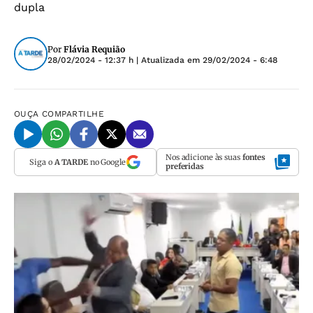
dupla
Por
Flávia Requião
28/02/2024 - 12:37 h
| Atualizada em
29/02/2024 - 6:48
OUÇA
COMPARTILHE
Nos adicione às suas
fontes
Siga o
A TARDE
no Google
preferidas