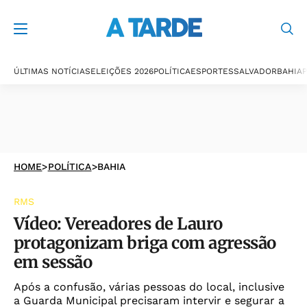
ÚLTIMAS NOTÍCIAS
ELEIÇÕES 2026
POLÍTICA
ESPORTES
SALVADOR
BAHIA
P
HOME
>
POLÍTICA
>
BAHIA
RMS
Vídeo: Vereadores de Lauro
protagonizam briga com agressão
em sessão
Após a confusão, várias pessoas do local, inclusive
a Guarda Municipal precisaram intervir e segurar a