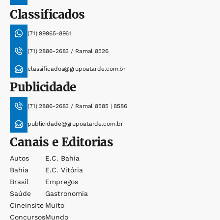
Classificados
(71) 99965-8961
(71) 2886-2683 / Ramal 8526
classificados@grupoatarde.com.br
Publicidade
(71) 2886-2683 / Ramal 8585 | 8586
publicidade@grupoatarde.com.br
Canais e Editorias
Autos
E.c. Bahia
Bahia
E.c. Vitória
Brasil
Empregos
Saúde
Gastronomia
Cineinsite
Muito
Concursos
Mundo