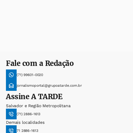
Fale com a Redação
(71) 99601-0020
jornalismoportal@grupoatarde.com.br
Assine
A TARDE
Salvador e Região Metropolitana
(71) 2886-1613
Demais localidades
71 2886-1613