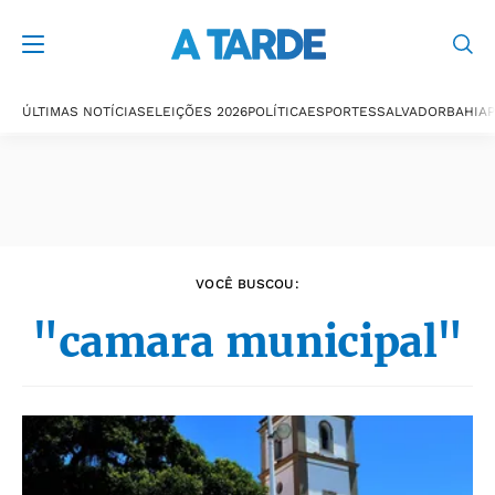
Últimas notícias
ÚLTIMAS NOTÍCIAS
ELEIÇÕES 2026
POLÍTICA
ESPORTES
SALVADOR
BAHIA
P
VOCÊ BUSCOU:
"camara municipal"