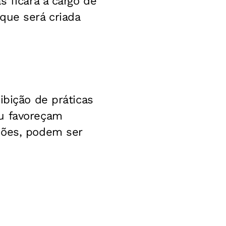
s ficará a cargo de
que será criada
ibição de práticas
ou favoreçam
ções, podem ser