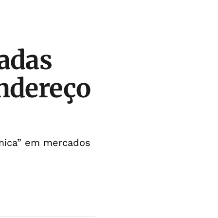
tadas
ndereço
êmica” em mercados