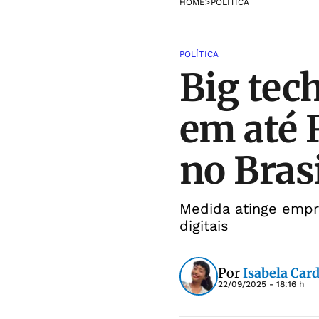
HOME
>
POLÍTICA
POLÍTICA
Big tec
em até 
no Bras
Medida atinge empr
digitais
Por
Isabela Car
22/09/2025 - 18:16 h