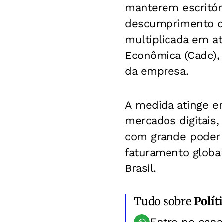
manterem escritóri
descumprimento da
multiplicada em a
Econômica (Cade),
da empresa.
A medida atinge e
mercados digitais,
com grande poder 
faturamento globa
Brasil.
Tudo sobre
Polít
Entre no can