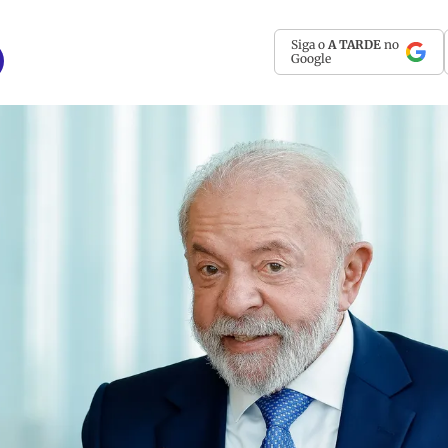
Siga o
A TARDE
no
Google