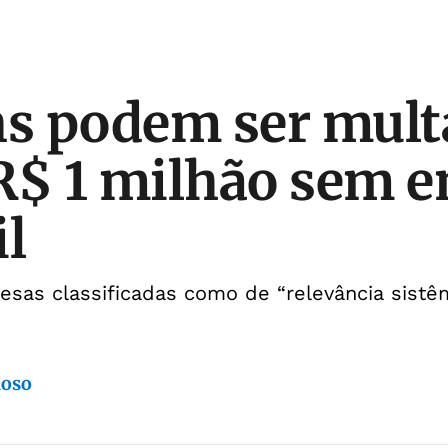
hs podem ser mul
R$ 1 milhão sem e
il
esas classificadas como de “relevância sist
doso