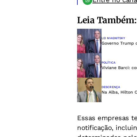
Leia Também:
LEI MAGNITSKY
Governo Trump c
POLÍTICA
Viviane Barci: c
DESCRENÇA
Na Alba, Hilton 
Essas empresas te
notificação, inclui