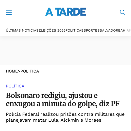
ÚLTIMAS NOTÍCIAS
ELEIÇÕES 2026
POLÍTICA
ESPORTES
SALVADOR
BAHIA
P
HOME
>
POLÍTICA
POLÍTICA
Bolsonaro redigiu, ajustou e
enxugou a minuta do golpe, diz PF
Polícia Federal realizou prisões contra militares que
planejavam matar Lula, Alckmin e Moraes