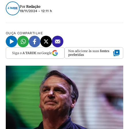
Por
Redação
19/11/2024 - 12:11 h
OUÇA
COMPARTILHE
Nos adicione às suas
fontes
Siga o
A TARDE
no Google
preferidas