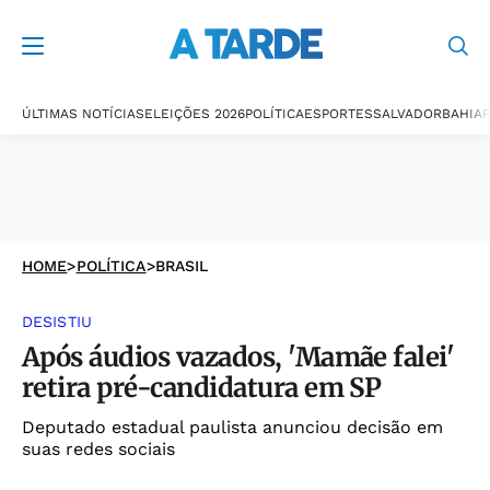
ÚLTIMAS NOTÍCIAS
ELEIÇÕES 2026
POLÍTICA
ESPORTES
SALVADOR
BAHIA
P
HOME
>
POLÍTICA
>
BRASIL
DESISTIU
Após áudios vazados, 'Mamãe falei'
retira pré-candidatura em SP
Deputado estadual paulista anunciou decisão em
suas redes sociais