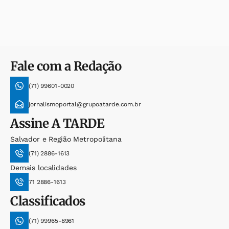
Fale com a Redação
(71) 99601-0020
jornalismoportal@grupoatarde.com.br
Assine
A TARDE
Salvador e Região Metropolitana
(71) 2886-1613
Demais localidades
71 2886-1613
Classificados
(71) 99965-8961