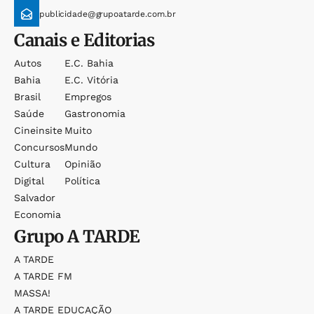
publicidade@grupoatarde.com.br
Canais e Editorias
Autos
E.c. Bahia
Bahia
E.c. Vitória
Brasil
Empregos
Saúde
Gastronomia
Cineinsite
Muito
Concursos
Mundo
Cultura
Opinião
Digital
Política
Salvador
Economia
Grupo
A TARDE
A TARDE
A TARDE FM
MASSA!
A TARDE EDUCAÇÃO