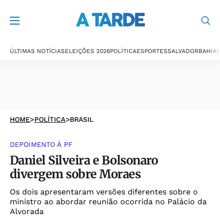
ÚLTIMAS NOTÍCIAS
ELEIÇÕES 2026
POLÍTICA
ESPORTES
SALVADOR
BAHIA
P
HOME
>
POLÍTICA
>
BRASIL
DEPOIMENTO À PF
Daniel Silveira e Bolsonaro
divergem sobre Moraes
Os dois apresentaram versões diferentes sobre o
ministro ao abordar reunião ocorrida no Palácio da
Alvorada