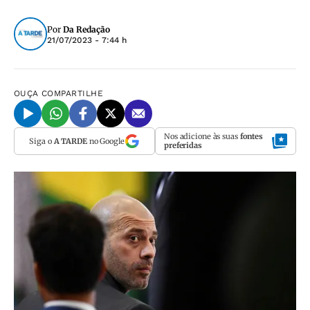
Por
Da Redação
21/07/2023 - 7:44 h
OUÇA
COMPARTILHE
Nos adicione às suas
fontes
Siga o
A TARDE
no Google
preferidas