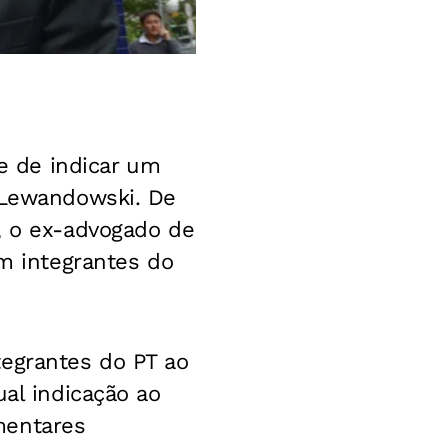
de de indicar um
o Lewandowski. De
, o ex-advogado de
om integrantes do
tegrantes do PT ao
ual indicação ao
mentares