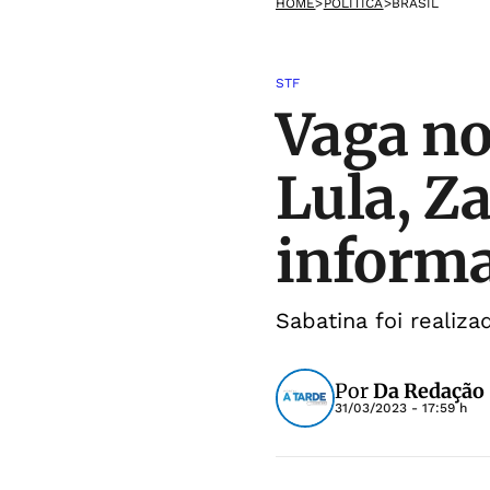
HOME
>
POLÍTICA
>
BRASIL
STF
Vaga no
Lula, Z
informa
Sabatina foi realiz
Por
Da Redação
31/03/2023 - 17:59 h