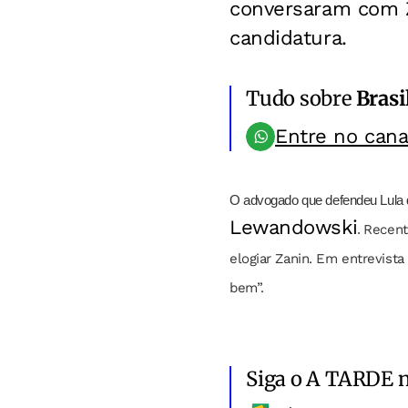
conversaram com Z
candidatura.
Tudo sobre
Brasi
Entre no can
O advogado que defendeu Lula d
Lewandowski
.
Recent
elogiar Zanin. Em entrevist
bem”.
Siga o A TARDE 