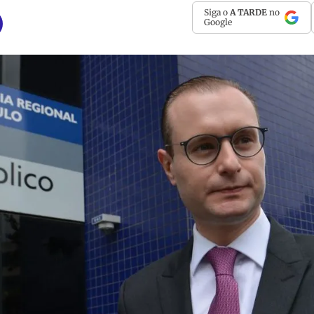
Siga o
A TARDE
no
Google