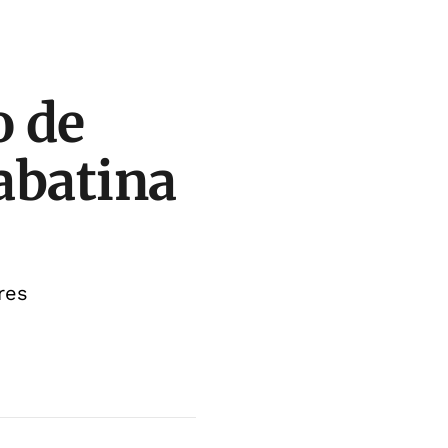
o de
sabatina
res