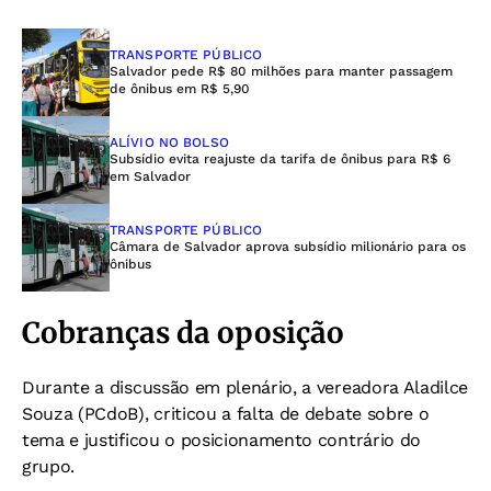
TRANSPORTE PÚBLICO
Salvador pede R$ 80 milhões para manter passagem
de ônibus em R$ 5,90
ALÍVIO NO BOLSO
Subsídio evita reajuste da tarifa de ônibus para R$ 6
em Salvador
TRANSPORTE PÚBLICO
Câmara de Salvador aprova subsídio milionário para os
ônibus
Cobranças da oposição
Durante a discussão em plenário, a vereadora Aladilce
Souza (PCdoB), criticou a falta de debate sobre o
tema e justificou o posicionamento contrário do
grupo.