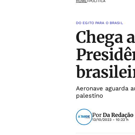
HOME
>
POLÍTICA
DO EGITO PARA O BRASIL
Chega a
Presidê
brasile
Aeronave aguarda au
palestino
Por
Da Redação
13/10/2023 - 10:22 h