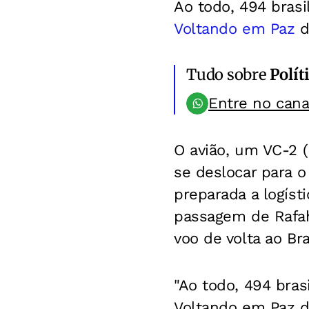
Ao todo, 494 brasi
Voltando em Paz
d
Tudo sobre
Polít
Entre no can
O avião, um VC-2 (
se deslocar para o
preparada a logíst
passagem de Rafah
voo de volta ao Bra
"Ao todo, 494 bras
Voltando em Paz d