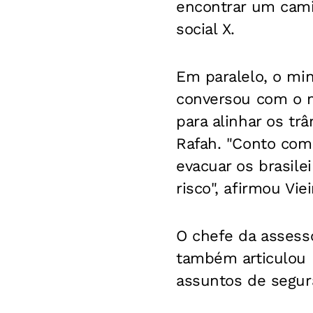
encontrar um cami
social X.
Em paralelo, o min
conversou com o m
para alinhar os tr
Rafah. "Conto com 
evacuar os brasile
risco", afirmou Viei
O chefe da assesso
também articulou p
assuntos de segura