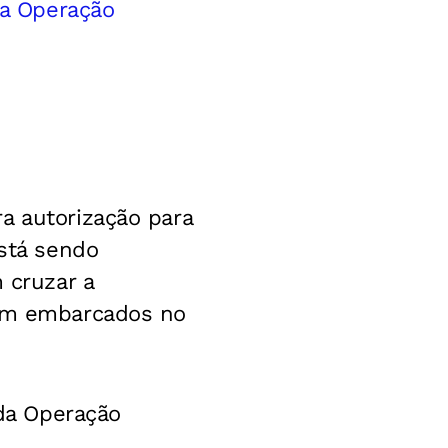
da Operação
a autorização para
está sendo
 cruzar a
rem embarcados no
 da Operação