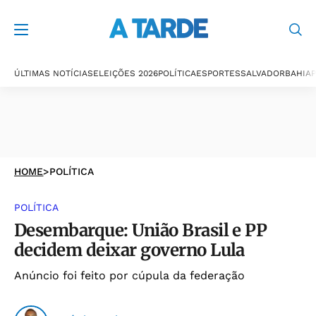
ÚLTIMAS NOTÍCIAS
ELEIÇÕES 2026
POLÍTICA
ESPORTES
SALVADOR
BAHIA
P
HOME
>
POLÍTICA
POLÍTICA
Desembarque: União Brasil e PP
decidem deixar governo Lula
Anúncio foi feito por cúpula da federação