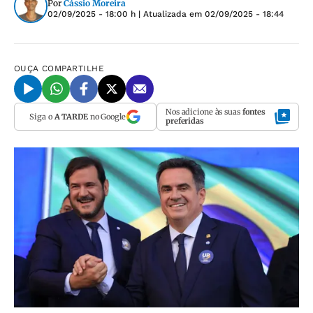
Por
Cássio Moreira
02/09/2025 - 18:00 h
| Atualizada em
02/09/2025 - 18:44
OUÇA
COMPARTILHE
Nos adicione às suas
fontes
Siga o
A TARDE
no Google
preferidas