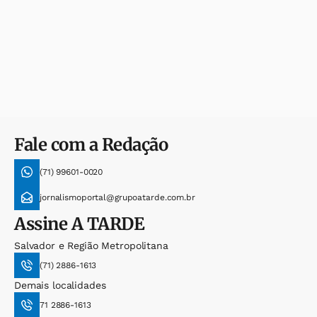
Fale com a Redação
(71) 99601-0020
jornalismoportal@grupoatarde.com.br
Assine
A TARDE
Salvador e Região Metropolitana
(71) 2886-1613
Demais localidades
71 2886-1613