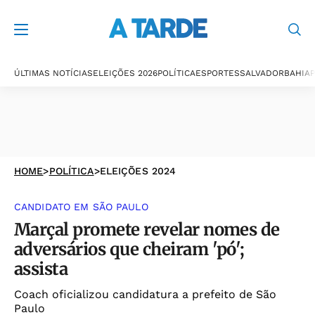
ÚLTIMAS NOTÍCIAS
ELEIÇÕES 2026
POLÍTICA
ESPORTES
SALVADOR
BAHIA
P
HOME
>
POLÍTICA
>
ELEIÇÕES 2024
CANDIDATO EM SÃO PAULO
Marçal promete revelar nomes de
adversários que cheiram 'pó';
assista
Coach oficializou candidatura a prefeito de São
Paulo