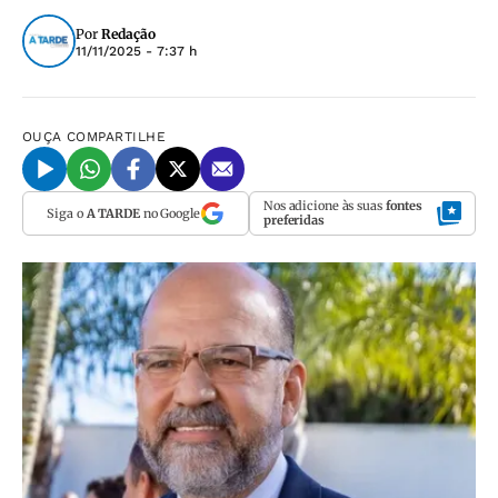
Por
Redação
11/11/2025 - 7:37 h
OUÇA
COMPARTILHE
Nos adicione às suas
fontes
Siga o
A TARDE
no Google
preferidas