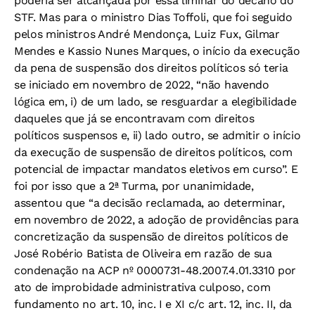
poderia ser alcançada por essa liminar do decano do
STF. Mas para o ministro Dias Toffoli, que foi seguido
pelos ministros André Mendonça, Luiz Fux, Gilmar
Mendes e Kassio Nunes Marques, o início da execução
da pena de suspensão dos direitos políticos só teria
se iniciado em novembro de 2022, “não havendo
lógica em, i) de um lado, se resguardar a elegibilidade
daqueles que já se encontravam com direitos
políticos suspensos e, ii) lado outro, se admitir o início
da execução de suspensão de direitos políticos, com
potencial de impactar mandatos eletivos em curso”. E
foi por isso que a 2ª Turma, por unanimidade,
assentou que “a decisão reclamada, ao determinar,
em novembro de 2022,
a adoção de providências para
concretização da suspensão de direitos
políticos de
José Robério Batista de Oliveira em razão de sua
condenação
na ACP nº 0000731-48.2007.4.01.3310 por
ato de improbidade administrativa culposo, com
fundamento no art. 10, inc. I e XI c/c art. 12, inc. II, da