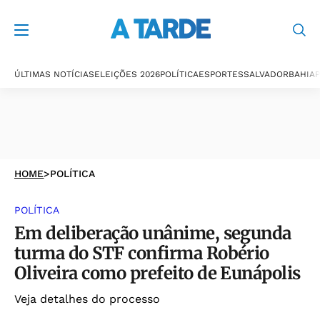
ÚLTIMAS NOTÍCIAS
ELEIÇÕES 2026
POLÍTICA
ESPORTES
SALVADOR
BAHIA
P
HOME
>
POLÍTICA
POLÍTICA
Em deliberação unânime, segunda
turma do STF confirma Robério
Oliveira como prefeito de Eunápolis
Veja detalhes do processo