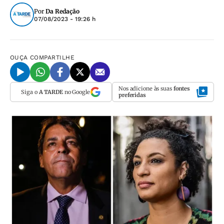
Por
Da Redação
07/08/2023 - 19:26 h
OUÇA
COMPARTILHE
Nos adicione às suas
fontes
Siga o
A TARDE
no Google
preferidas