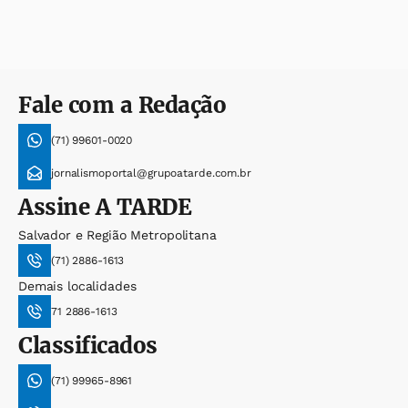
Fale com a Redação
(71) 99601-0020
jornalismoportal@grupoatarde.com.br
Assine
A TARDE
Salvador e Região Metropolitana
(71) 2886-1613
Demais localidades
71 2886-1613
Classificados
(71) 99965-8961